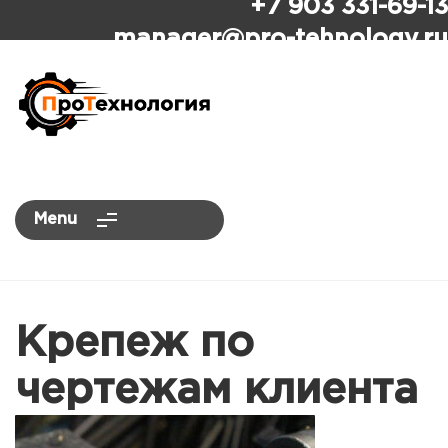
+7 903 331-69-13
ПроТехнология
manager
@pro-tehnology.ru
Menu
Крепеж по
чертежам клиента