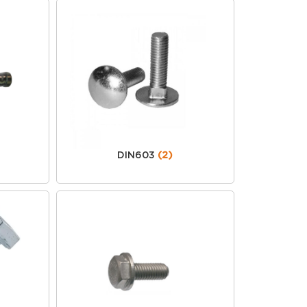
DIN603
(2)