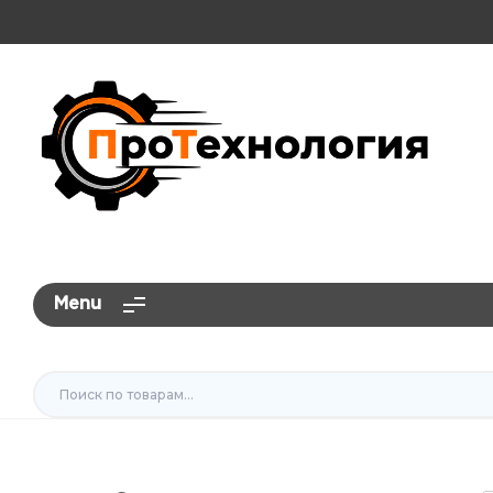
ПроТехнология
Menu
Искать: