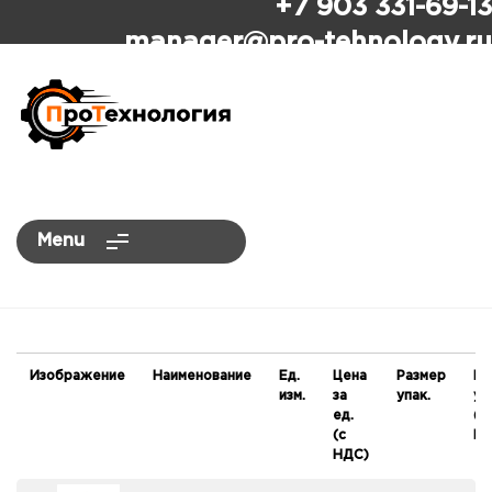
+7 903 331-69-13
ПроТехнология
manager
@pro-tehnology.ru
Menu
Изображение
Наименование
Ед.
Цена
Размер
Це
изм.
за
упак.
уп
ед.
(с
(с
НД
НДС)