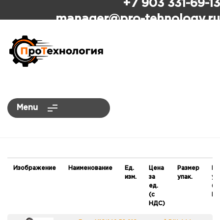
+7 903 331-69-13
ПроТехнология
manager
@pro-tehnology.ru
Menu
Изображение
Наименование
Ед.
Цена
Размер
Це
изм.
за
упак.
уп
ед.
(с
(с
НД
НДС)