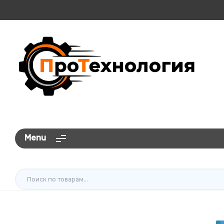
ПроТехнология
Menu
Искать: