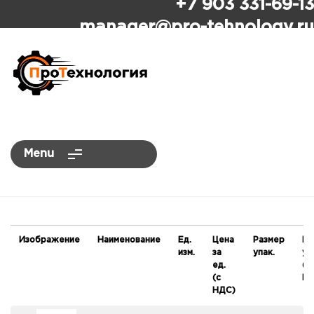
+7 903 331-69-13
ПроТехнология
manager
@pro-tehnology.ru
Menu
Изображение
Наименование
Ед.
Цена
Размер
Це
изм.
за
упак.
уп
ед.
(с
(с
НД
НДС)