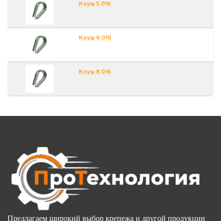
Коуш 5.016
Коуш 6.016
Коуш 8.016
Предлагаем широкий выбор крепежа и другой продукции