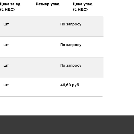
Цена за ед.
Размер упак.
Цена упак.
(с НДС)
(с НДС)
шт
По запросу
-
шт
По запросу
-
шт
По запросу
-
шт
46,68 руб
10