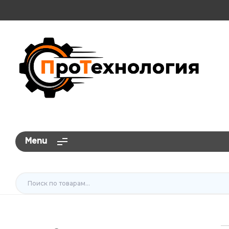
ПроТехнология
Menu
Искать: