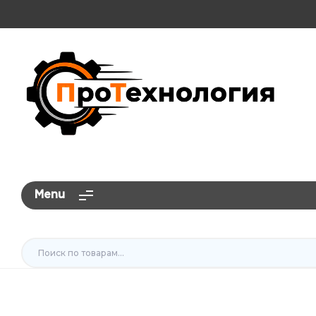
ПроТехнология
Menu
Искать: