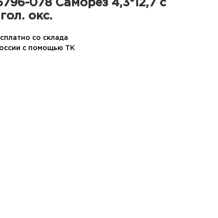
796-078 Саморез 4,3*12,7 с
гол. окс.
сплатно со склада
России с помощью ТК