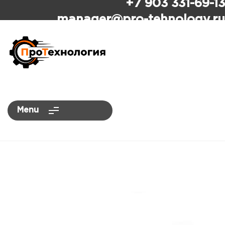
+7 903 331-69-13
ПроТехнология
manager
@pro-tehnology.ru
Menu