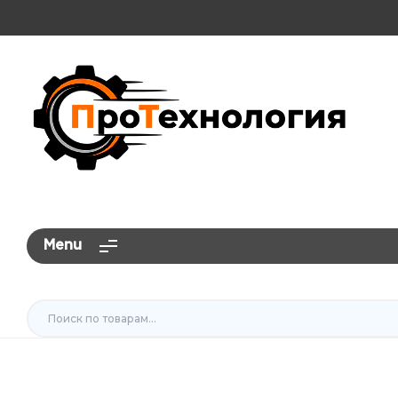
ПроТехнология
Menu
Искать: