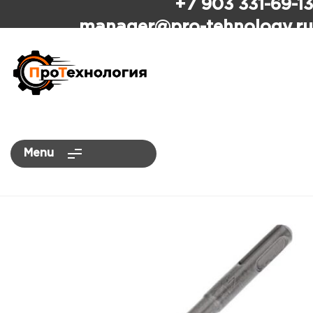
+7 903 331-69-13
ПроТехнология
manager
@pro-tehnology.ru
Menu