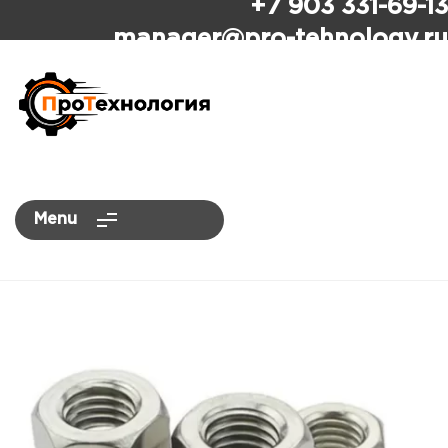
+7 903 331-69-13
ПроТехнология
manager
@pro-tehnology.ru
Menu