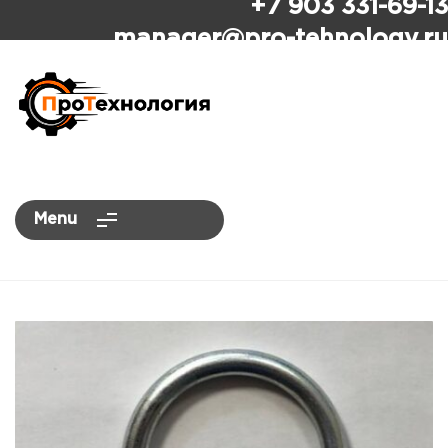
+7 903 331-69-13
ПроТехнология
manager
@pro-tehnology.ru
Menu