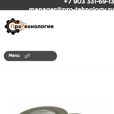
+7 903 331-69-13
ПроТехнология
manager
@pro-tehnology.ru
Menu