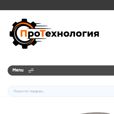
ПроТехнология
Menu
Искать: