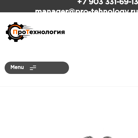
+7 903 331-69-13
ПроТехнология
manager
@pro-tehnology.ru
Menu