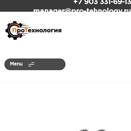
+7 903 331-69-13
ПроТехнология
manager
@pro-tehnology.ru
Menu