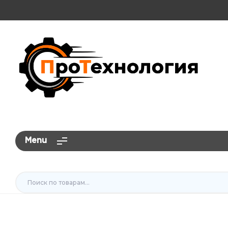
ПроТехнология
Menu
Искать: