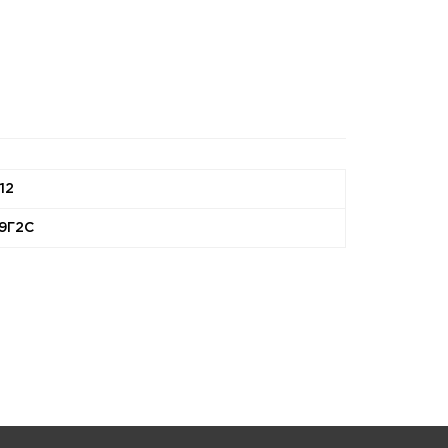
12
9Г2С