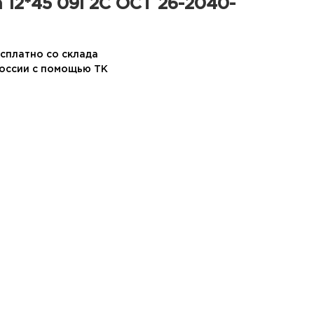
 12*45 09Г2С ОСТ 26-2040-
сплатно со склада
России с помощью ТК