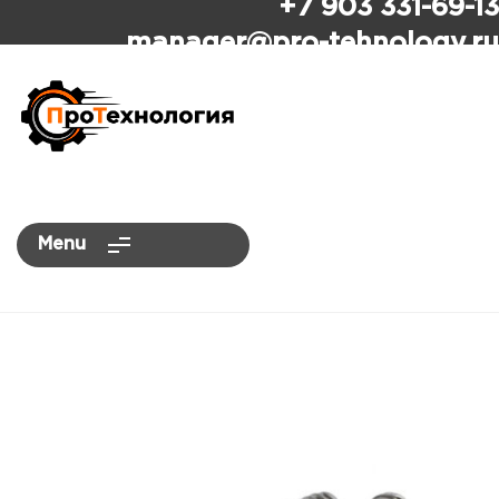
+7 903 331-69-13
ПроТехнология
manager
@pro-tehnology.ru
Menu