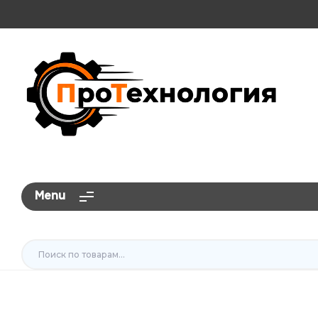
ПроТехнология
Menu
Искать: