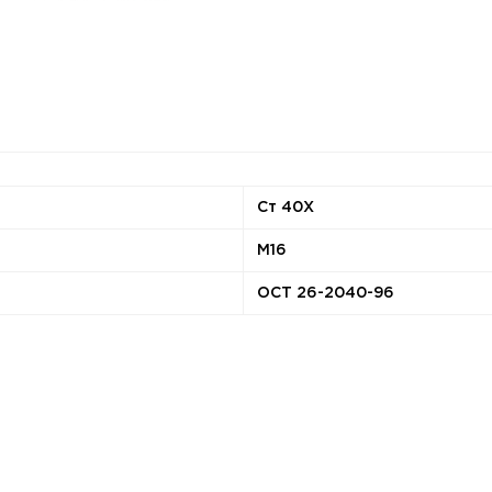
Ст 40Х
М16
ОСТ 26-2040-96