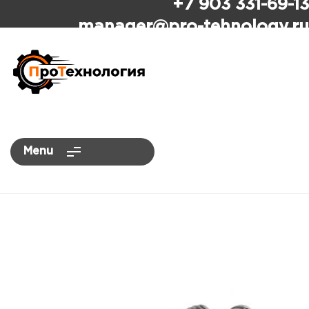
+7 903 331-69-13
ПроТехнология
manager
@pro-tehnology.ru
Menu