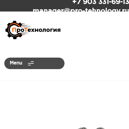
+7 903 331-69-13
ПроТехнология
manager
@pro-tehnology.ru
Menu