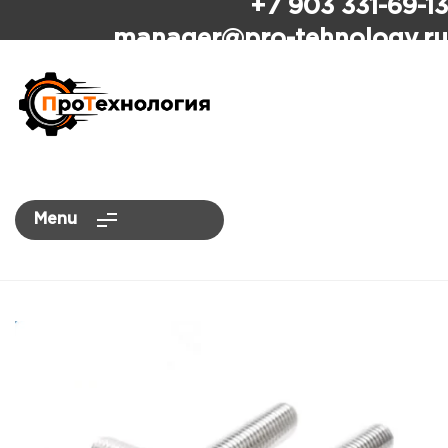
+7 903 331-69-13
ПроТехнология
manager
@pro-tehnology.ru
Menu