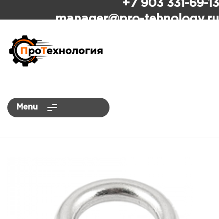
+7 903 331-69-13
ПроТехнология
manager
@pro-tehnology.ru
Menu