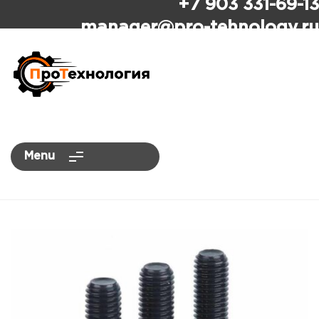
+7 903 331-69-13
ПроТехнология
manager
@pro-tehnology.ru
Menu