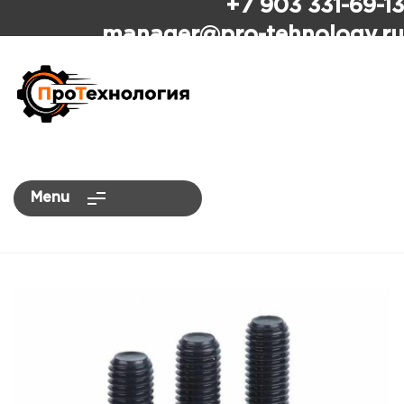
+7 903 331-69-13
ПроТехнология
manager
@pro-tehnology.ru
Menu