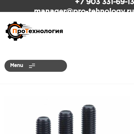
+7 903 331-69-13
ПроТехнология
manager
@pro-tehnology.ru
Menu