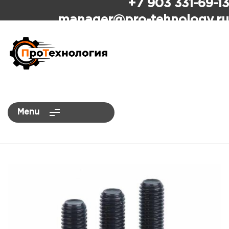
+7 903 331-69-13
ПроТехнология
manager
@pro-tehnology.ru
Menu