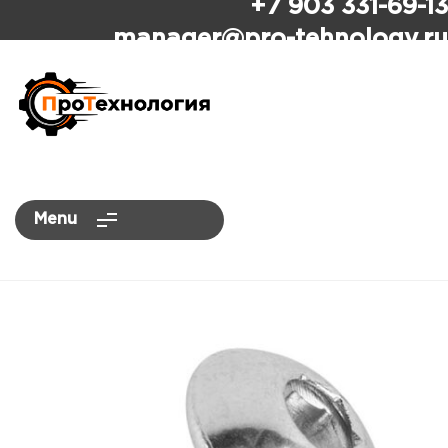
+7 903 331-69-13
ПроТехнология
manager
@pro-tehnology.ru
Menu