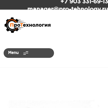
+7 903 331-69-13
ПроТехнология
manager
@pro-tehnology.ru
Menu